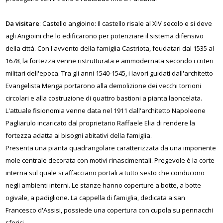
Da visitare
: Castello angioino: Il castello risale al XIV secolo e si deve
agli Angioini che lo edificarono per potenziare il sistema difensivo
della città. Con l'avvento della famiglia Castriota, feudatari dal 1535 al
1678, la fortezza venne ristrutturata e ammodernata secondo i criteri
militari dell'epoca. Tra gli anni 1540-1545, i lavori guidati dall'architetto
Evangelista Menga portarono alla demolizione dei vecchi torrioni
circolari e alla costruzione di quattro bastioni a pianta laoncelata.
L'attuale fisionomia venne data nel 1911 dall'architetto Napoleone
Pagliarulo incaricato dal proprietario Raffaele Elia di rendere la
fortezza adatta ai bisogni abitativi della famiglia.
Presenta una pianta quadrangolare caratterizzata da una imponente
mole centrale decorata con motivi rinascimentali. Pregevole è la corte
interna sul quale si affacciano portali a tutto sesto che conducono
negli ambienti interni. Le stanze hanno coperture a botte, a botte
ogivale, a padiglione. La cappella di famiglia, dedicata a san
Francesco d'Assisi, possiede una copertura con cupola su pennacchi
sferici.