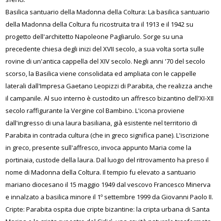
Basilica santuario della Madonna della Coltura: La basilica santuario
della Madonna della Coltura fu ricostruita tra il 1913 e il 1942 su
progetto dell'architetto Napoleone Pagliarulo. Sorge su una
precedente chiesa degli inizi del XVII secolo, a sua volta sorta sulle
rovine di un'antica cappella del XIV secolo. Negli anni '70 del secolo
scorso, la Basilica viene consolidata ed ampliata con le cappelle
laterali dall'Impresa Gaetano Leopizzi di Parabita, che realizza anche
il campanile. Al suo interno è custodito un affresco bizantino dell'XI-XII
secolo raffigurante la Vergine col Bambino. L'icona proviene
dall'ingresso di una laura basiliana, già esistente nel territorio di
Parabita in contrada cultura (che in greco significa pane). L'iscrizione
in greco, presente sull'affresco, invoca appunto Maria come la
portinaia, custode della laura. Dal luogo del ritrovamento ha preso il
nome di Madonna della Coltura. Il tempio fu elevato a santuario
mariano diocesano il 15 maggio 1949 dal vescovo Francesco Minerva
e innalzato a basilica minore il 1º settembre 1999 da Giovanni Paolo II.
Cripte: Parabita ospita due cripte bizantine: la cripta urbana di Santa