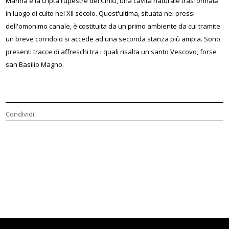
Marina e la cripta rupestre del Cirlicì, una cavità naturale trasformata
in luogo di culto nel XII secolo. Quest'ultima, situata nei pressi
dell'omonimo canale, è costituita da un primo ambiente da cui tramite
un breve corridoio si accede ad una seconda stanza più ampia. Sono
presenti tracce di affreschi tra i quali risalta un santo Vescovo, forse
san Basilio Magno.
Condividi: